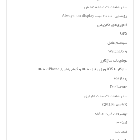
سایر مشخصات صفحه نمایش
روشنایی: ۲۰۰۰ نیت Always-on display
فناوری‌های مکان‌یابی
GPS
سیستم عامل
WatchOS ۹
توضیحات سازگاری
سازگار با iOS ورژن ۱۶ به بالا و گوشی‌های iPhone ۸ به بالا
پردازنده
Dual-core
سایر مشخصات سخت افزاری
GPU:PowerVR
توضیحات کارت حافظه
۳۲GB
اتصالات