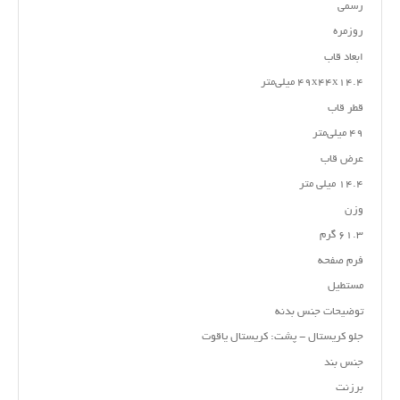
رسمی
روزمره
ابعاد قاب
۴۹x۴۴x۱۴.۴ میلی‌متر
قطر قاب
۴۹ میلی‌متر
عرض قاب
۱۴.۴ میلی متر
وزن
۶۱.۳ گرم
فرم صفحه
مستطیل
توضیحات جنس بدنه
جلو کریستال - پشت: کریستال یاقوت
جنس بند
برزنت