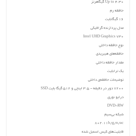
Up to ۴.۳۰ گیگاهرتز
حافظه رم
۱۶ گیگابایت
مدل پردازنده گرافیکی
Intel UHD Graphics ۷۳۰
نوع حافظه داخلی
حافظه‌های هیبریدی
مقدار حافظه داخلی
یک ترابایت
توضیحات حافظه‌ی داخلی
۷۲۰۰ دور در دقیقه - ۳.۵ اینچی و ۵۱۲ گیگا بایت SSD
درایو نوری
DVD-RW
شبکه بی‌سیم
۸۰۲.۱۱b/g/n/ac
قابلیت‌های کیس اسمبل شده