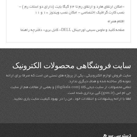
-امکان ارتقای هارد و ارتقای رم تا ۶۴ گیگا بایت (دارای دو اسلات رم ) -
نصب کارت گرافیک اختصاصی - امکان نصب ویندوز ۱۰ و ۱۱
اقلام همراه
صفحه کلید و ماوس سیمی اورجینال DELL- کابل برق- دفترچه راهنما
سایت فروشگاهی محصولات الکترونیک
سایت فروش لوازم الکترونیکی ، یکی از پروژه های تستی من است که صرفا برای ارائه
نمونه کار ساخته شده و هدف دیگری ندارد.
تمامی محصولات از سایت دیجی کالا (digikala.com) و بعضی از مقالات هم از سایت
جی ام اس (gsm.ir) کپی برداری شده است.
لطفا با ارائه پیشنهادات و انتقادات خود ، من را در بهبود کیفیت سایت یاری نمایید.
دسترسی سریع